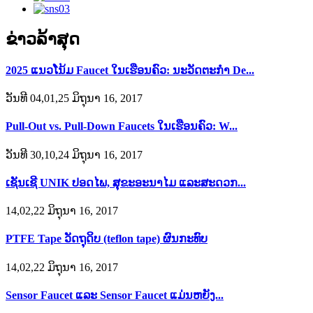
ຂ່າວລ້າສຸດ
2025 ແນວໂນ້ມ Faucet ໃນເຮືອນຄົວ: ນະວັດຕະກໍາ De...
ວັນທີ 04,01,25 ມິຖຸນາ 16, 2017
Pull-Out vs. Pull-Down Faucets ໃນເຮືອນຄົວ: W...
ວັນທີ 30,10,24 ມິຖຸນາ 16, 2017
ເຊັນເຊີ UNIK ປອດໄພ, ສຸຂະອະນາໄມ ແລະສະດວກ...
14,02,22 ມິຖຸນາ 16, 2017
PTFE Tape ວັດຖຸດິບ (teflon tape) ຜົນກະທົບ
14,02,22 ມິຖຸນາ 16, 2017
Sensor Faucet ແລະ Sensor Faucet ແມ່ນຫຍັງ...