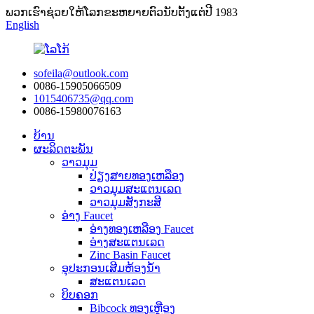
ພວກ​ເຮົາ​ຊ່ວຍ​ໃຫ້​ໂລກ​ຂະ​ຫຍາຍ​ຕົວ​ນັບ​ຕັ້ງ​ແຕ່​ປີ 1983​
English
sofeila@outlook.com
0086-15905066509
1015406735@qq.com
0086-15980076163
ບ້ານ
ຜະລິດຕະພັນ
ວາວມຸມ
ປ່ຽງສາຍທອງເຫລືອງ
ວາວມຸມສະແຕນເລດ
ວາວມຸມສັງກະສີ
ອ່າງ Faucet
ອ່າງທອງເຫລືອງ Faucet
ອ່າງສະແຕນເລດ
Zinc Basin Faucet
ອຸປະກອນເສີມຫ້ອງນ້ໍາ
ສະແຕນເລດ
ບິບຄອກ
Bibcock ທອງເຫຼືອງ