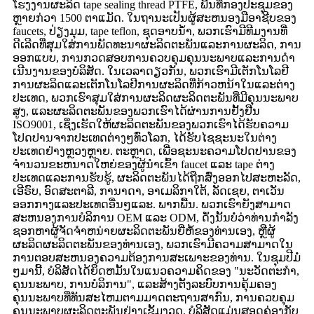
ໂຮງງານຜະລິດ tape sealing thread PTFE, ພື້ນທີ່ກອງປະຊຸມຂອງ
ຫຼາຍກ່ວາ 1500 ຕາແມັດ. ໃນຖານະເປັນຜູ້ສະຫນອງມືອາຊີບຂອງ
faucets, ປ່ຽງມຸມ, tape teflon, ຊຸດອາບນ້ໍາ, ພວກເຮົາມີທີມງານທີ່
ດີເລີດທີ່ສຸມໃສ່ການພັດທະນາຜະລິດຕະພັນແລະການຜະລິດ, ການ
ອອກແບບ, ການກວດສອບການຄວບຄຸມຄຸນນະພາບແລະການດໍາ
ເນີນງານຂອງບໍລິສັດ. ໃນເວລາດຽວກັນ, ພວກເຮົາມີເຕັກໂນໂລຢີ
ການຜະລິດແລະເຕັກໂນໂລຢີການຜະລິດທີ່ກ້າວຫນ້າໃນແລະຕ່າງ
ປະເທດ, ພວກເຮົາສຸມໃສ່ການຜະລິດຜະລິດຕະພັນທີ່ມີຄຸນນະພາບ
ສູງ, ແລະຜະລິດຕະພັນຂອງພວກເຮົາໄດ້ຜ່ານການຢັ້ງຢືນ
ISO9001, ເຊິ່ງເຮັດໃຫ້ຜະລິດຕະພັນຂອງພວກເຮົາໄດ້ຮັບຄວາມ
ໂປດປານຈາກປະເທດຕ່າງໆທົ່ວໂລກ, ໄດ້ຮັບໄຊຊະນະໃນຕ່າງ
ປະເທດຢ່າງຫຼວງຫຼາຍ. ຕະຫຼາດ, ເພື່ອຊະນະຄວາມໂປດປານຂອງ
ຈໍານວນຂະຫນາດໃຫຍ່ຂອງຜູ້ນໍາເຂົ້າ faucet ແລະ tape ຕ່າງ
ປະເທດແລະການຮັບຮູ້, ຜະລິດຕະພັນໄດ້ຖືກສົ່ງອອກໄປສະຫະລັດ,
ເອີຣົບ, ອົດສະຕາລີ, ການາດາ, ອາເມລິກາໃຕ້, ລັດເຊຍ, ຕາເວັນ
ອອກກາງແລະປະເທດອື່ນໆແລະ. ພາກພື້ນ. ພວກເຮົາຍັງສາມາດ
ສະຫນອງການບໍລິການ OEM ແລະ ODM, ດັ່ງນັ້ນບໍ່ວ່າທ່ານກໍາລັງ
ຊອກຫາຜູ້ຈັດຈໍາຫນ່າຍຜະລິດຕະພັນຍີ່ຫໍ້ຂອງທ່ານເອງ, ຫຼືຜູ້
ຜະລິດຜະລິດຕະພັນຂອງທ່ານເອງ, ພວກເຮົາມີຄວາມສາມາດໃນ
ການຕອບສະຫນອງຄວາມຕ້ອງການສະເພາະຂອງທ່ານ. ໃນຊຸມປີມໍ່
ໆມານີ້, ບໍລິສັດໄດ້ຍຶດຫມັ້ນໃນແນວຄວາມຄິດຂອງ "ນະວັດຕະກໍາ,
ຄຸນນະພາບ, ການບໍລິການ", ແລະສ້າງຕັ້ງລະບົບການຄຸ້ມຄອງ
ຄຸນນະພາບທີ່ທັນສະໄຫມຕາມມາດຕະຖານສາກົນ, ການຄວບຄຸມ
ຄຸນນະພາບຜະລິດຕະພັນຢ່າງເຂັ້ມງວດ. ບໍລິສັດແມ່ນສອດຄ່ອງກັບ