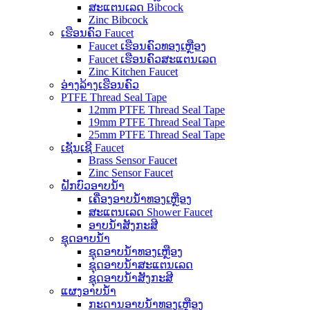
ສະແຕນເລດ Bibcock
Zinc Bibcock
ເຮືອນຄົວ Faucet
Faucet ເຮືອນຄົວທອງເຫຼືອງ
Faucet ເຮືອນຄົວສະແຕນເລດ
Zinc Kitchen Faucet
ອ່າງລ້າງເຮືອນຄົວ
PTFE Thread Seal Tape
12mm PTFE Thread Seal Tape
19mm PTFE Thread Seal Tape
25mm PTFE Thread Seal Tape
ເຊັນເຊີ Faucet
Brass Sensor Faucet
Zinc Sensor Faucet
ຝັກບົວອາບນໍ້າ
ເຄື່ອງອາບນໍ້າທອງເຫຼືອງ
ສະແຕນເລດ Shower Faucet
ອາບນ້ໍາສັງກະສີ
ຊຸດອາບນໍ້າ
ຊຸດອາບນ້ໍາທອງເຫຼືອງ
ຊຸດອາບນ້ໍາສະແຕນເລດ
ຊຸດອາບນ້ໍາສັງກະສີ
ແຜງອາບນ້ໍາ
ກະດານອາບນ້ໍາທອງເຫຼືອງ