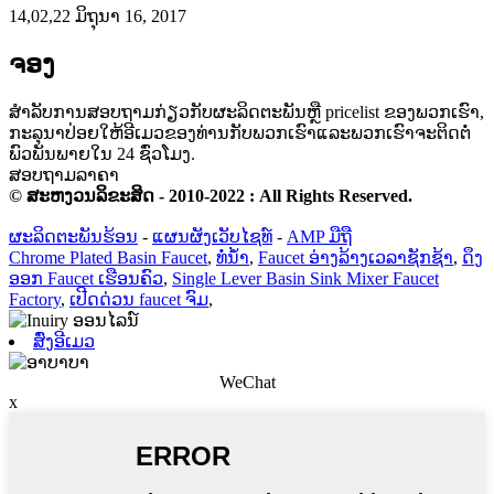
14,02,22 ມິຖຸນາ 16, 2017
ຈອງ
ສໍາ​ລັບ​ການ​ສອບ​ຖາມ​ກ່ຽວ​ກັບ​ຜະ​ລິດ​ຕະ​ພັນ​ຫຼື pricelist ຂອງ​ພວກ​ເຮົາ​,
ກະ​ລຸ​ນາ​ປ່ອຍ​ໃຫ້​ອີ​ເມວ​ຂອງ​ທ່ານ​ກັບ​ພວກ​ເຮົາ​ແລະ​ພວກ​ເຮົາ​ຈະ​ຕິດ​ຕໍ່​
ພົວ​ພັນ​ພາຍ​ໃນ 24 ຊົ່ວ​ໂມງ​.
ສອບຖາມລາຄາ
© ສະຫງວນລິຂະສິດ - 2010-2022 : All Rights Reserved.
ຜະລິດຕະພັນຮ້ອນ
-
ແຜນຜັງເວັບໄຊທ໌
-
AMP ມືຖື
Chrome Plated Basin Faucet
,
ທໍ່ນ້ຳ
,
Faucet ອ່າງລ້າງເວລາຊັກຊ້າ
,
ດຶງ
ອອກ Faucet ເຮືອນຄົວ
,
Single Lever Basin Sink Mixer Faucet
Factory
,
ເປີດດ່ວນ faucet ຈົມ
,
ສົ່ງອີເມວ
WeChat
x