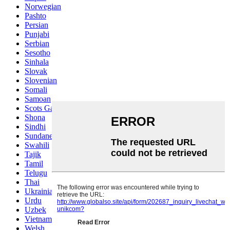
Norwegian
Pashto
Persian
Punjabi
Serbian
Sesotho
Sinhala
Slovak
Slovenian
Somali
Samoan
Scots Gaelic
Shona
Sindhi
Sundanese
Swahili
Tajik
Tamil
Telugu
Thai
Ukrainian
Urdu
Uzbek
Vietnamese
Welsh