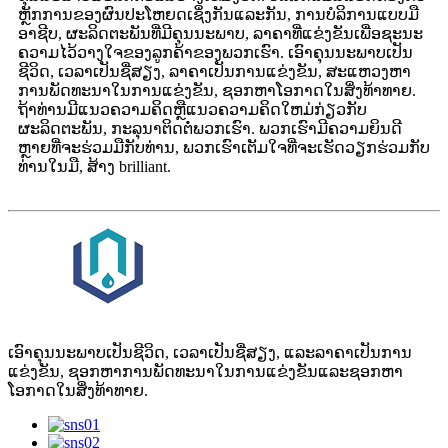
ຫຼັກການຂອງຜົນປະໂຫຍດເຊິ່ງກັນແລະກັນ, ການບໍລິການແບບມື
ອາຊີບ, ຜະລິດຕະພັນທີ່ມີຄຸນນະພາບ, ລາຄາທີ່ແຂ່ງຂັນເພື່ອຊະນະ
ຄວາມໄວ້ວາງໃຈຂອງລູກຄ້າຂອງພວກເຮົາ. ເອົາຄຸນນະພາບເປັນ
ຊີວິດ, ເວລາເປັນຊື່ສຽງ, ລາຄາເປັນການແຂ່ງຂັນ, ສະແຫວງຫາ
ການພັດທະນາໃນການແຂ່ງຂັນ, ຊອກຫາໂອກາດໃນສິ່ງທ້າທາຍ.
ຖ້າທ່ານມີແນວຄວາມຄິດຫຼືແນວຄວາມຄິດໃຫມ່ກ່ຽວກັບ
ຜະລິດຕະພັນ, ກະລຸນາຕິດຕໍ່ພວກເຮົາ. ພວກເຮົາມີຄວາມຍິນດີ
ຫຼາຍທີ່ຈະຮ່ວມມືກັບທ່ານ, ພວກເຮົາເຕັມໃຈທີ່ຈະເຮັດວຽກຮ່ວມກັບ
ທ່ານໃນມື, ສ້າງ brilliant.
ເອົາຄຸນນະພາບເປັນຊີວິດ, ເວລາເປັນຊື່ສຽງ, ແລະລາຄາເປັນການ
ແຂ່ງຂັນ, ຊອກຫາການພັດທະນາໃນການແຂ່ງຂັນແລະຊອກຫາ
ໂອກາດໃນສິ່ງທ້າທາຍ.