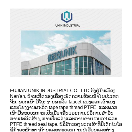
FUJIAN UNIK INDUSTRIAL CO., LTD ຕັ້ງຢູ່ໃນເມືອງ
Nan'an, ບ້ານເກີດຂອງເຄື່ອງເຮັດຄວາມຮ້ອນນ້ໍາໃນປະເທດ
ຈີນ. ພວກເຮົາມີໂຮງງານຜະລິດ faucet ຂອງພວກເຮົາເອງ
ແລະໂຮງງານຜະລິດ tape tape thread PTFE. ແລະພວກ
ເຮົາມີຂະບວນການເປັນມືອາຊີບແລະການບໍລິການສໍາລັບ
ການປະດິດສ້າງ, ການປັບແຕ່ງແລະການຂາຍ faucet ແລະ
PTFE thread seal tape. ບໍລິສັດຂອງພວກເຮົາທີ່ມີເຕັກໂນໂລ
ຊີກ້າວຫນ້າທາງດ້ານແລະຂະບວນການຢູ່ເຮືອນແລະຕ່າງ