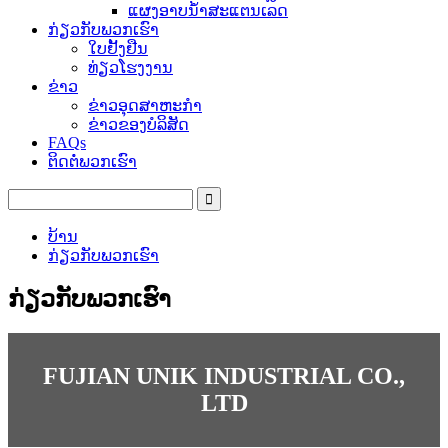
ແຜງອາບນ້ໍາສະແຕນເລດ
ກ່ຽວກັບພວກເຮົາ
ໃບຢັ້ງຢືນ
ທ່ຽວໂຮງງານ
ຂ່າວ
ຂ່າວອຸດສາຫະກໍາ
ຂ່າວຂອງບໍລິສັດ
FAQs
ຕິດຕໍ່ພວກເຮົາ
ບ້ານ
ກ່ຽວກັບພວກເຮົາ
ກ່ຽວກັບພວກເຮົາ
FUJIAN UNIK INDUSTRIAL CO.,
LTD