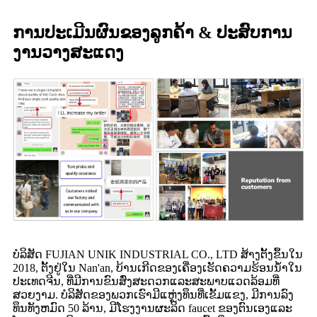
ການປະເມີນຜົນຂອງລູກຄ້າ & ປະສົບການ
ງານວາງສະແດງ
ບໍລິສັດ FUJIAN UNIK INDUSTRIAL CO., LTD ສ້າງຕັ້ງຂຶ້ນໃນ
2018, ຕັ້ງຢູ່ໃນ Nan'an, ບ້ານເກີດຂອງເຄື່ອງເຮັດຄວາມຮ້ອນນ້ໍາໃນ
ປະເທດຈີນ, ທີ່ມີການຂົນສົ່ງສະດວກແລະສະພາບແວດລ້ອມທີ່
ສວຍງາມ. ບໍລິສັດຂອງພວກເຮົາມີແຫຼ່ງທຶນທີ່ເຂັ້ມແຂງ, ມີການລົງ
ທຶນທັງຫມົດ 50 ລ້ານ, ມີໂຮງງານຜະລິດ faucet ຂອງຕົນເອງແລະ