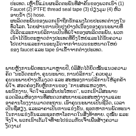
ປະເທດ. ເຫຼົ່ານີ້ແມ່ນຜະລິດຕະພັນທີ່ສໍາຄັນຂອງພວກເຮົາ (1)
Faucet (2) PTFE thread seal tape (3) ປ່ຽງມຸມ (4) ຫົວ
ອາບນ້ໍາ (5) hose.
ຜະລິດຕະພັນຂອງພວກເຮົາຖືກຮັກແພງໂດຍປະເທດຕ່າງໆໃນ
ທົ່ວໂລກ. ໂດຍຜ່ານການປັບປຸງຢ່າງຕໍ່ເນື່ອງຂອງຄຸນນະພາບທີ່
ດີເລີດແລະການບໍລິການເປັນທີ່ພໍໃຈຂອງຜະລິດຕະພັນ, ພວກ
ເຮົາໄດ້ຮັບຕະຫຼາດຕ່າງປະເທດທີ່ຍິ່ງໃຫຍ່ແລະໄດ້ຮັບຄວາມ
ໂປດປານແລະການອະນຸມັດຈາກຈໍານວນຂະຫນາດໃຫຍ່
ຂອງ faucet ແລະ tape ນໍາເຂົ້າຈາກຕ່າງປະເທດ.
ພາຍຫຼັງການພັດທະນາມາຫຼາຍປີ, ບໍລິສັດໄດ້ຍຶດໝັ້ນແນວຄວາມ
ຄິດ “ນະວັດຕະກໍາ, ຄຸນນະພາບ, ການບໍລິການ”, ຄວບຄຸມ
ຄຸນນະພາບຢ່າງເຂັ້ມງວດ ແລະ ສະໜອງການບໍລິການໃຫ້ລູກຄ້າ
ພໍໃຈ. ສອດຄ່ອງກັບຫຼັກການຂອງ "ການສະແຫວງຫາ,
ພະນັກງານ, ຈິດໃຈແລະຜົນປະໂຫຍດ", ພວກເຮົາມີສະພາບ
ແວດລ້ອມຫ້ອງການທີ່ສະດວກສະບາຍແລະສະຫງ່າງາມແລະ
ອາຄານໂຮງງານມາດຕະຖານ. ເອົາຄຸນນະພາບເປັນຊີວິດ, ເວລາ
ເປັນຊື່ສຽງ, ແລະລາຄາເປັນການແຂ່ງຂັນ, ຊອກຫາການພັດທະນາ
ໃນການແຂ່ງຂັນແລະຊອກຫາໂອກາດໃນສິ່ງທ້າທາຍ. ດຸໝັ່ນ ແລະ
ຈິງໃຈ, ພວກເຮົາເຕັມໃຈທີ່ຈະໄປຮ່ວມກັບເຈົ້າເພື່ອສ້າງຄວາມ
ງົດງາມ!