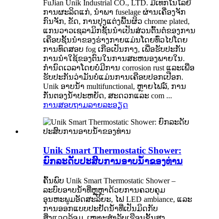
FuJian Unik Industrial CO., LTD. ມີເທກໂນໂລຍີ
ການຜະລິດແກ່, ນໍາພາ fuselage ຜ່ານເຄື່ອງຈັກ
ກົນຈັກ, ຂັດ, ການປຸງແຕ່ງພື້ນຜິວ chrome plated,
ແກນວາວເຊລາມິກຊັ້ນນໍາເປັນສ່ວນຕົ້ນຕໍຂອງການ
ເຄືອບຊັ້ນນໍາຂອງຮ່າງກາຍແມ່ນໂດຍທົ່ວໄປໂດຍ
ການທົດສອບ fog ເກືອເປັນກາງ, ເພື່ອຮັບປະກັນ
ການນໍາໃຊ້ຂອງຕົນໃນການສະຫນອງພາຍໃນ.
ກໍານົດເວລາໂດຍບໍ່ມີການ corrosion rust ແລະເພື່ອ
ຮັບປະກັນວ່າມັນບໍ່ແມ່ນການເຄືອບປອກເປືອກ.
Unik ອາບນ້ໍາ multifunctional, ຫຼາຍໄຟລ໌, ການ
ກັ່ນຕອງນ້ໍາປະຫຍັດ, ສະດວກແລະ com ...
ການສອບຖາມ
ລາຍລະອຽດ
Unik Smart Thermostatic Shower:
ຍົກລະດັບປະສົບການອາບນ້ໍາຂອງທ່ານ
ຄົ້ນພົບ Unik Smart Thermostatic Shower –
ລະບົບອາບນໍ້າທີ່ຫຼູຫຼາດ້ວຍການຄວບຄຸມ
ອຸນຫະພູມອັດສະລິຍະ, ໄຟ LED ambiance, ແລະ
ການອອກແບບປະຢັດນ້ໍາທີ່ເປັນມິດກັບ
ສິ່ງແວດລ້ອມ. ເໝາະສຳລັບເຮືອນຊັ້ນສູງ,