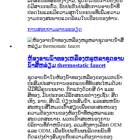
ລັກສະນະທີ່ສະຫງ່າງາມ, ຊຸດນີ້ໄດ້ຮັບການຢັ້ງຢືນ
ບໍ່ມີສານຕະກົ່ວ, ຮັບປະກັນປະສົບການອາບນໍ້າທີ່
ປອດໄພແລະມີຄວາມສຸກໃນຂະນະທີ່ເພີ່ມຄວາມ
ງາມຂອງສະພາບແວດລ້ອມໃນເຮືອນຂອງທ່ານ.
ການສອບຖາມ
ລາຍລະອຽດ
ຫ້ອງອາບນ້ໍາທອງເຫລືອງຫລູຫລາຊຸດອາບ
ນ້ໍາສີ່ຫລ່ຽມ thermostatic faucet
ຊຸດອາບນ້ໍາໃນຫ້ອງນ້ໍາທອງເຫລືອງຂອງພວກເຮົາ
ປະສົມປະສານການອອກແບບທີ່ທັນສະໄຫມດ້ວຍ
ຝີມືທີ່ມີຄຸນນະພາບ. ຕົກແຕ່ງດ້ວຍສີ ດຳ ແລະ
ສີທອງ, ມັນປະກອບມີລັກສະນະຕ່າງໆເຊັ່ນ: ສີດ
ເທິງ, ອາບ, ສີດມື, ປ່ຽງປະສົມນ້ໍາ, ແລະສະຫນັບ
ສະຫນູນສີ່ໂຫມດເຕົ້າສຽບເພື່ອຕອບສະຫນອງ
ຄວາມຕ້ອງການຂອງຫ້ອງນ້ໍາທີ່ຫລູຫລາແລະ
ສະດວກສະບາຍ. ພວກເຮົາສະຫນອງການ
ບໍລິການທີ່ກໍາຫນົດເອງ, ລວມທັງທາງເລືອກ OEM
ແລະ ODM, ເພື່ອຮັບປະກັນຜະລິດຕະພັນທີ່
ດັດແປງຢ່າງສົມບູນກັບຄວາມຕ້ອງການຂອງ