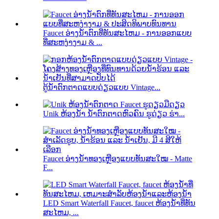
Faucet ອ່າງນ້ໍາຕົກທີ່ທັນສະໄຫມ - ການອອກແບບ
ທີ່ສະຫງ່າງາມ & ...
ຕູ້ນ້ຳຕົກຕາດແບບດ່ຽວແບບ Vintage...
Unik ຫ້ອງນໍ້າ ນໍ້າຕົກຕາດຫົວຄົນ ຮູດ່ຽວ ຮ່າ...
Faucet ອ່າງນ້ຳທອງເຫຼືອງແບບທັນສະໃໝ - Matte
F...
LED Smart Waterfall Faucet, faucet ຫ້ອງນ້ໍາທີ່ທັນ
ສະໄຫມ, ...