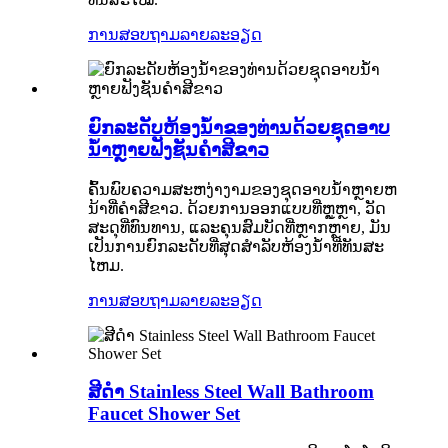
ການສອບຖາມ
ລາຍລະອຽດ
ຍົກລະດັບຫ້ອງນ້ໍາຂອງທ່ານດ້ວຍຊຸດອາບ
ນ້ໍາຫຼາຍຟັງຊັນຄໍາສີຂາວ
ຄົ້ນພົບຄວາມສະຫງ່າງາມຂອງຊຸດອາບນ້ໍາຫຼາຍຫ
ນ້າທີ່ຄໍາສີຂາວ. ດ້ວຍການອອກແບບທີ່ຫຼູຫຼາ, ວັດ
ສະດຸທີ່ທົນທານ, ແລະຄຸນສົມບັດທີ່ຫຼາກຫຼາຍ, ມັນ
ເປັນການຍົກລະດັບທີ່ສຸດສໍາລັບຫ້ອງນ້ໍາທີ່ທັນສະ
ໄຫມ.
ການສອບຖາມ
ລາຍລະອຽດ
ສີດໍາ Stainless Steel Wall Bathroom
Faucet Shower Set