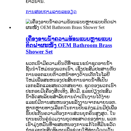
ຍາວນານ.
ການສອບຖາມ
ລາຍລະອຽດ
ເຄື່ອງອາບນໍ້າຄວາມຮ້ອນແບບຫຼາຍແບບ
ຕິດຝາຜະໜັງ OEM Bathroom Brass
Shower Set
ພວກເຮົາມີຄວາມຍິນດີທີ່ຈະແນະນໍາຊຸດອາບນ້ໍາ
ຊັ້ນນໍາໃຫມ່ຂອງພວກເຮົາ, ເຊິ່ງປະສົມປະສານກັບ
ການອອກແບບກ້າວຫນ້າທາງດ້ານເຕັກໂນໂລຢີ
ໃຫມ່ເພື່ອສະຫນອງປະສົບການອາບນ້ໍາທີ່ເປັນ
ເອກະລັກແລະສະດວກສະບາຍ. ຊຸດຂອງພວກເຮົາ
ປະກອບມີເຄື່ອງສີດເທິງ, ສີດມື, ແລະປ່ຽງປະສົມ
ນ້ໍາອັດສະລິຍະສໍາລັບການດໍາເນີນງານໄດ້ງ່າຍ
ແລະບໍ່ມີການສະຫນອງພະລັງງານຈາກພາຍນອກ.
ຫຼາກຫຼາຍທາງເລືອກໃນການປັບແຕ່ງແມ່ນມີຢູ່ເພື່ອ
ຮັບປະກັນຄວາມຕ້ອງການສ່ວນບຸກຄົນສູງສຸດ. ໃນ
ຖານະເປັນຄູ່ຮ່ວມງານຍຸດທະສາດຂອງທ່ານ, ພວກ
ເຮົາມຸ່ງຫມັ້ນທີ່ຈະສະຫນອງການແກ້ໄຂທີ່ມີນະວັດ
ກໍາແລະປະສິດທິພາບເພື່ອຊ່ວຍໃຫ້ທ່ານໂດດເດັ່ນ