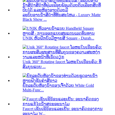
ລະ​ບົບ​ອາບ​ນ​້​ໍາ​ສີ​ດໍາ​ທີ່​ທັນ​ສະ​ໄຫມ - Luxury Matte
Black Show ...
UNIK ຫົວຝັກບົວມືຫຼາຍສີ Square - Durab...
Unik 360° Rotating faucet ໂລຫະໃນເຮືອນຄົວ: ທີ່
ສົມບູນແບບ ...
ຍົກລະດັບຫ້ອງນ້ຳຂອງເຈົ້າດ້ວຍ White Gold
Multi-Func...
Faucet ເຊັນເຊີຮ້ອນແລະເຢັນ: ອະນາຄົດຂອງການ
ອະນາໄມ W...