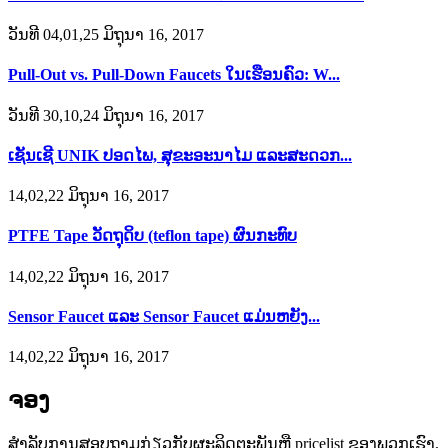
ວັນທີ 04,01,25 ມິຖຸນາ 16, 2017
Pull-Out vs. Pull-Down Faucets ໃນເຮືອນຄົວ: W...
ວັນທີ 30,10,24 ມິຖຸນາ 16, 2017
ເຊັນເຊີ UNIK ປອດໄພ, ສຸຂະອະນາໄມ ແລະສະດວກ...
14,02,22 ມິຖຸນາ 16, 2017
PTFE Tape ວັດຖຸດິບ (teflon tape) ຜົນກະທົບ
14,02,22 ມິຖຸນາ 16, 2017
Sensor Faucet ແລະ Sensor Faucet ແມ່ນຫຍັງ...
14,02,22 ມິຖຸນາ 16, 2017
ຈອງ
ສໍາ​ລັບ​ການ​ສອບ​ຖາມ​ກ່ຽວ​ກັບ​ຜະ​ລິດ​ຕະ​ພັນ​ຫຼື pricelist ຂອງ​ພວກ​ເຮົາ​,