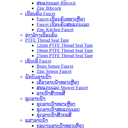
ສະແຕນເລດ Bibcock
Zinc Bibcock
ເຮືອນຄົວ Faucet
Faucet ເຮືອນຄົວທອງເຫຼືອງ
Faucet ເຮືອນຄົວສະແຕນເລດ
Zinc Kitchen Faucet
ອ່າງລ້າງເຮືອນຄົວ
PTFE Thread Seal Tape
12mm PTFE Thread Seal Tape
19mm PTFE Thread Seal Tape
25mm PTFE Thread Seal Tape
ເຊັນເຊີ Faucet
Brass Sensor Faucet
Zinc Sensor Faucet
ຝັກບົວອາບນໍ້າ
ເຄື່ອງອາບນໍ້າທອງເຫຼືອງ
ສະແຕນເລດ Shower Faucet
ອາບນ້ໍາສັງກະສີ
ຊຸດອາບນໍ້າ
ຊຸດອາບນ້ໍາທອງເຫຼືອງ
ຊຸດອາບນ້ໍາສະແຕນເລດ
ຊຸດອາບນ້ໍາສັງກະສີ
ແຜງອາບນ້ໍາ
ກະດານອາບນ້ໍາທອງເຫຼືອງ