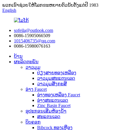
ພວກ​ເຮົາ​ຊ່ວຍ​ໃຫ້​ໂລກ​ຂະ​ຫຍາຍ​ຕົວ​ນັບ​ຕັ້ງ​ແຕ່​ປີ 1983​
English
sofeila@outlook.com
0086-15905066509
1015406735@qq.com
0086-15980076163
ບ້ານ
ຜະລິດຕະພັນ
ວາວມຸມ
ປ່ຽງສາຍທອງເຫລືອງ
ວາວມຸມສະແຕນເລດ
ວາວມຸມສັງກະສີ
ອ່າງ Faucet
ອ່າງທອງເຫລືອງ Faucet
ອ່າງສະແຕນເລດ
Zinc Basin Faucet
ອຸປະກອນເສີມຫ້ອງນ້ໍາ
ສະແຕນເລດ
ບິບຄອກ
Bibcock ທອງເຫຼືອງ