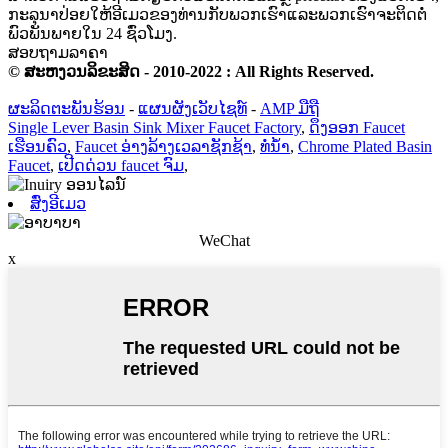
ກະ​ລຸ​ນາ​ປ່ອຍ​ໃຫ້​ອີ​ເມວ​ຂອງ​ທ່ານ​ກັບ​ພວກ​ເຮົາ​ແລະ​ພວກ​ເຮົາ​ຈະ​ຕິດ​ຕໍ່​
ພົວ​ພັນ​ພາຍ​ໃນ 24 ຊົ່ວ​ໂມງ​.
ສອບຖາມລາຄາ
© ສະຫງວນລິຂະສິດ - 2010-2022 : All Rights Reserved.
ຜະລິດຕະພັນຮ້ອນ
-
ແຜນຜັງເວັບໄຊທ໌
-
AMP ມືຖື
Single Lever Basin Sink Mixer Faucet Factory
,
ດຶງອອກ Faucet
ເຮືອນຄົວ
,
Faucet ອ່າງລ້າງເວລາຊັກຊ້າ
,
ທໍ່ນ້ຳ
,
Chrome Plated Basin
Faucet
,
ເປີດດ່ວນ faucet ຈົມ
,
ສົ່ງອີເມວ
WeChat
x