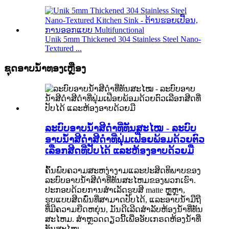
Unik 5mm Thickened 304 Stainless Steel Nano-
Textured ...
ຊຸດອາບນ້ໍາທອງເຫຼືອງ
ລະ​ບົບ​ອາບ​ນ້ຳ​ສີ​ດຳ​ທີ່​ທັນ​ສະ​ໄໝ - ລະ​ບົບ​
ອາບ​ນ້ຳ​ສີ​ດຳ​ສີ​ດຳ​ທີ່​ຟຸ່ມ​ເຟືອຍ​ພ້ອມ​ດ້ວຍ​ຕົວ​
ເລືອກ​ສີດ​ທີ່​ປັບ​ໄດ້ ແລະ​ຫ້ອງ​ອາບ​ດ້ວຍ​ມື
ຄົ້ນພົບຄວາມສະຫງ່າງາມແລະປະສິດທິພາບຂອງ
ລະບົບອາບນ້ໍາສີດໍາທີ່ທັນສະໄຫມຂອງພວກເຮົາ.
ປະກອບດ້ວຍການສໍາເລັດຮູບສີ matte ຫຼູຫຼາ,
ຮູບແບບສີດພົ່ນທີ່ສາມາດປັບໄດ້, ແລະອາບນ້ໍາມືຖື
ທີ່ມີຄວາມຍືດຫຍຸ່ນ, ມັນດີເລີດສໍາລັບຫ້ອງນ້ໍາທີ່ທັນ
ສະໄຫມ. ສຳຫຼວດດຽວນີ້ເພື່ອອັບເກຣດຫ້ອງນ້ຳທີ່
ທັນສະໄໝ.