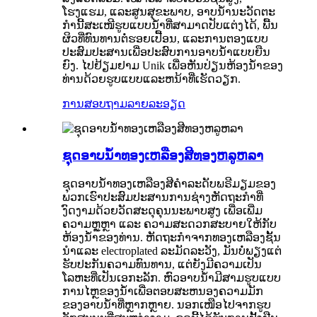
ໂຮງແຮມ, ແລະສູນສຸຂະພາບ, ອາບນ້ຳນະວັດຕະ
ກຳນີ້ສະເໜີຮູບແບບນ້ຳທີ່ສາມາດປັບແຕ່ງໄດ້, ພື້ນ
ຜິວທີ່ທົນທານຕໍ່ຮອຍເປື້ອນ, ແລະການຕອງແບບ
ປະສົມປະສານເພື່ອປະສົບການອາບນ້ຳແບບຍືນ
ຍົງ. ໄປຢ້ຽມຢາມ Unik ເພື່ອຫັນປ່ຽນຫ້ອງນ້ໍາຂອງ
ທ່ານດ້ວຍຮູບແບບແລະຫນ້າທີ່ເຮັດວຽກ.
ການສອບຖາມ
ລາຍລະອຽດ
ຊຸດອາບນ້ໍາທອງເຫລືອງສີທອງຫລູຫລາ
ຊຸດອາບນ້ຳທອງເຫລືອງສີຄຳລະດັບພຣີມຽມຂອງ
ພວກເຮົາປະສົມປະສານການຊ່າງຫັດຖະກຳທີ່
ງົດງາມດ້ວຍວັດສະດຸຄຸນນະພາບສູງ ເພື່ອເພີ່ມ
ຄວາມຫຼູຫຼາ ແລະ ຄວາມສະດວກສະບາຍໃຫ້ກັບ
ຫ້ອງນ້ຳຂອງທ່ານ. ຫັດຖະກໍາຈາກທອງເຫລືອງຊັ້ນ
ນໍາແລະ electroplated ລະມັດລະວັງ, ມັນບໍ່ພຽງແຕ່
ຮັບປະກັນຄວາມທົນທານ, ແຕ່ຍັງມີຄວາມເປັນ
ໂລຫະທີ່ເປັນເອກະລັກ. ຫົວອາບນໍ້າມີສາມຮູບແບບ
ການໄຫຼຂອງນ້ໍາເພື່ອຕອບສະຫນອງຄວາມມັກ
ຂອງອາບນ້ໍາທີ່ຫຼາກຫຼາຍ. ນອກເໜືອໄປຈາກຮູບ