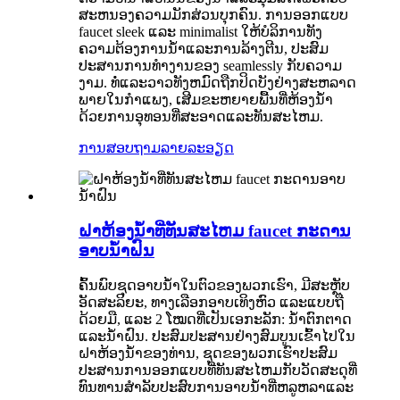
ສະຫນອງຄວາມມັກສ່ວນບຸກຄົນ. ການອອກແບບ
faucet sleek ແລະ minimalist ໃຫ້ບໍລິການທັງ
ຄວາມຕ້ອງການນ້ໍາແລະການລ້າງຕີນ, ປະສົມ
ປະສານການທໍາງານຂອງ seamlessly ກັບຄວາມ
ງາມ. ທໍ່ແລະວາວທັງຫມົດຖືກປິດບັງຢ່າງສະຫລາດ
ພາຍໃນກໍາແພງ, ເສີມຂະຫຍາຍພື້ນທີ່ຫ້ອງນ້ໍາ
ດ້ວຍການອຸທອນທີ່ສະອາດແລະທັນສະໄຫມ.
ການສອບຖາມ
ລາຍລະອຽດ
ຝາຫ້ອງນ້ໍາທີ່ທັນສະໄຫມ faucet ກະດານ
ອາບນ້ໍາຝົນ
ຄົ້ນພົບຊຸດອາບນໍ້າໃນຕົວຂອງພວກເຮົາ, ມີສະຫຼັບ
ອັດສະລິຍະ, ທາງເລືອກອາບເທິງຫົວ ແລະແບບຖື
ດ້ວຍມື, ແລະ 2 ໂໝດທີ່ເປັນເອກະລັກ: ນໍ້າຕົກຕາດ
ແລະນໍ້າຝົນ. ປະສົມປະສານຢ່າງສົມບູນເຂົ້າໄປໃນ
ຝາຫ້ອງນ້ໍາຂອງທ່ານ, ຊຸດຂອງພວກເຮົາປະສົມ
ປະສານການອອກແບບທີ່ທັນສະໄຫມກັບວັດສະດຸທີ່
ທົນທານສໍາລັບປະສົບການອາບນ້ໍາທີ່ຫລູຫລາແລະ