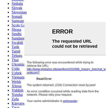
Sinhala
Slovak
Slovenian
Somali
Samoan
Scots Gaelic
Shona
Sindhi
Sundanese
Swahili
Tajik
Tamil
Telugu
Thai
Ukrainian
Urdu
Uzbek
Vietnamese
Welsh
Xhosa
Yiddish
Yoruba
Zulu
Kinyarwanda
Tatar