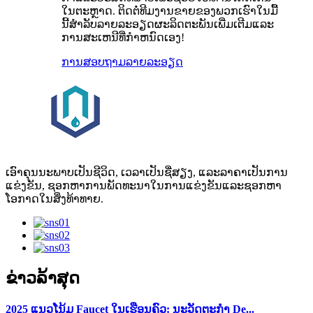
ໃນຕະຫຼາດ. ຕິດຕໍ່ທີມງານຂາຍຂອງພວກເຮົາໃນມື້
ນີ້ສໍາລັບລາຍລະອຽດຜະລິດຕະພັນເພີ່ມເຕີມແລະ
ການສະເຫນີທີ່ກໍາຫນົດເອງ!
ການສອບຖາມ
ລາຍລະອຽດ
ເອົາຄຸນນະພາບເປັນຊີວິດ, ເວລາເປັນຊື່ສຽງ, ແລະລາຄາເປັນການ
ແຂ່ງຂັນ, ຊອກຫາການພັດທະນາໃນການແຂ່ງຂັນແລະຊອກຫາ
ໂອກາດໃນສິ່ງທ້າທາຍ.
ຂ່າວລ້າສຸດ
2025 ແນວໂນ້ມ Faucet ໃນເຮືອນຄົວ: ນະວັດຕະກໍາ De...