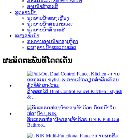
ສະແຕນເລດ Shower Faucet
ອາບນ້ໍາສັງກະສີ
ຊຸດອາບນໍ້າ
ຊຸດອາບນ້ໍາທອງເຫຼືອງ
ຊຸດອາບນ້ໍາສະແຕນເລດ
ຊຸດອາບນ້ໍາສັງກະສີ
ແຜງອາບນ້ໍາ
ກະດານອາບນ້ໍາທອງເຫຼືອງ
ແຜງອາບນ້ໍາສະແຕນເລດ
ຜະລິດຕະພັນທີ່ໂດດເດັ່ນ
ດຶງອອກໄດ້ Dual Control Faucet Kitchen - stylish
& ...
ອັບເກຣດຫ້ອງນ້ຳຂອງເຈົ້າດ້ວຍ UNIK Pull-Out
Bathroo...