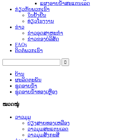
ແຜງອາບນ້ໍາສະແຕນເລດ
ກ່ຽວກັບພວກເຮົາ
ໃບຢັ້ງຢືນ
ທ່ຽວໂຮງງານ
ຂ່າວ
ຂ່າວອຸດສາຫະກໍາ
ຂ່າວຂອງບໍລິສັດ
FAQs
ຕິດຕໍ່ພວກເຮົາ
ບ້ານ
ຜະລິດຕະພັນ
ຊຸດອາບນໍ້າ
ຊຸດອາບນ້ໍາທອງເຫຼືອງ
ໝວດໝູ່
ວາວມຸມ
ປ່ຽງສາຍທອງເຫລືອງ
ວາວມຸມສະແຕນເລດ
ວາວມຸມສັງກະສີ