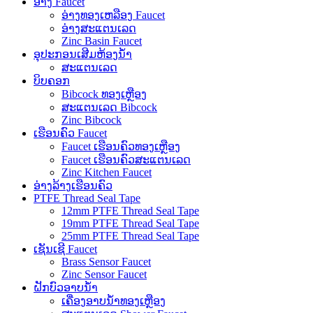
ອ່າງ Faucet
ອ່າງທອງເຫລືອງ Faucet
ອ່າງສະແຕນເລດ
Zinc Basin Faucet
ອຸປະກອນເສີມຫ້ອງນ້ໍາ
ສະແຕນເລດ
ບິບຄອກ
Bibcock ທອງເຫຼືອງ
ສະແຕນເລດ Bibcock
Zinc Bibcock
ເຮືອນຄົວ Faucet
Faucet ເຮືອນຄົວທອງເຫຼືອງ
Faucet ເຮືອນຄົວສະແຕນເລດ
Zinc Kitchen Faucet
ອ່າງລ້າງເຮືອນຄົວ
PTFE Thread Seal Tape
12mm PTFE Thread Seal Tape
19mm PTFE Thread Seal Tape
25mm PTFE Thread Seal Tape
ເຊັນເຊີ Faucet
Brass Sensor Faucet
Zinc Sensor Faucet
ຝັກບົວອາບນໍ້າ
ເຄື່ອງອາບນໍ້າທອງເຫຼືອງ