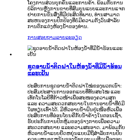
ໂຄງການສ່ວນບຸກຄົນແລະການຄ້າ. ພ້ອມກັບການ
ບໍລິການຫຼັງການຂາຍທີ່ສົມບູນແບບແລະການແຈກ
ຢາຍການຂົນສົ່ງທີ່ມີປະສິດທິພາບ, ທ່ານສາມາດ
ສະຫນອງການປົກປ້ອງທີ່ບໍ່ມີຄວາມກັງວົນສໍາລັບ
ການຕົກແຕ່ງຫ້ອງນ້ໍາຂອງທ່ານ.
ການສອບຖາມ
ລາຍລະອຽດ
ຊຸດອາບນໍ້າຕິດຝາໃນຫ້ອງນ້ໍາທີ່ມີນ້ໍາຮ້ອນ
ແລະເຢັນ
ປະສົບການຊຸດອາບນໍ້າຕິດຝາໃໝ່ຂອງພວກເຮົາ:
ປະສົມປະສານການອອກແບບທີ່ທັນສະໄໝ ແລະ
ເທັກໂນໂລຍີທີ່ກ້າວໜ້າເພື່ອສະໜອງຄວາມສຸກ
ແລະ ຄວາມສະດວກສະບາຍໃນການອາບນໍ້າທີ່ບໍ່ມີ
ໃຜທຽບເທົ່າໄດ້. ມີຫົວອາບນໍ້າຝົນຢູ່ເໜືອຫົວເພື່ອ
ປະສົບການທີ່ອ່ອນໂຍນຄືກັບນໍ້າຄ້າງໃນຕອນເຊົ້າ,
ຮັບປະກັນການປົກຫຸ້ມຂອງຮ່າງກາຍເພື່ອຄວາມ
ສະດວກສະບາຍ ແລະຄວາມສະອາດ. ມາພ້ອມກັບ
ຫົວອາບນ້ໍາແບບຍືດຫຍຸ່ນແບບມືຖືສໍາລັບການປັບ
ຄວາມຫນາແຫນ້ນຂອງນ້ໍາແລະມຸມສີດເພື່ອຕອບ