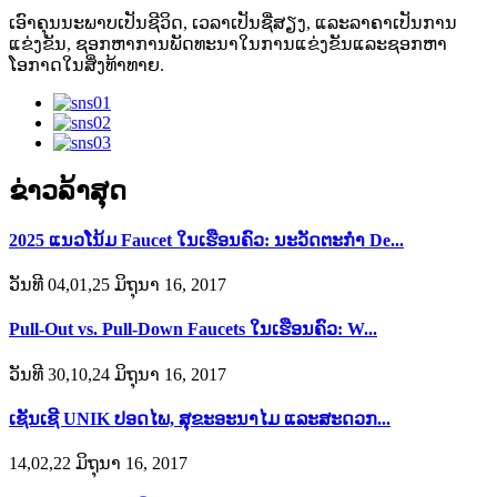
ເອົາຄຸນນະພາບເປັນຊີວິດ, ເວລາເປັນຊື່ສຽງ, ແລະລາຄາເປັນການ
ແຂ່ງຂັນ, ຊອກຫາການພັດທະນາໃນການແຂ່ງຂັນແລະຊອກຫາ
ໂອກາດໃນສິ່ງທ້າທາຍ.
ຂ່າວລ້າສຸດ
2025 ແນວໂນ້ມ Faucet ໃນເຮືອນຄົວ: ນະວັດຕະກໍາ De...
ວັນທີ 04,01,25 ມິຖຸນາ 16, 2017
Pull-Out vs. Pull-Down Faucets ໃນເຮືອນຄົວ: W...
ວັນທີ 30,10,24 ມິຖຸນາ 16, 2017
ເຊັນເຊີ UNIK ປອດໄພ, ສຸຂະອະນາໄມ ແລະສະດວກ...
14,02,22 ມິຖຸນາ 16, 2017