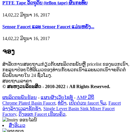
PTFE Tape ວັດຖຸດິບ (teflon tape) ຜົນກະທົບ
14,02,22 ມິຖຸນາ 16, 2017
Sensor Faucet ແລະ Sensor Faucet ແມ່ນຫຍັງ...
14,02,22 ມິຖຸນາ 16, 2017
ຈອງ
ສໍາ​ລັບ​ການ​ສອບ​ຖາມ​ກ່ຽວ​ກັບ​ຜະ​ລິດ​ຕະ​ພັນ​ຫຼື pricelist ຂອງ​ພວກ​ເຮົາ​,
ກະ​ລຸ​ນາ​ປ່ອຍ​ໃຫ້​ອີ​ເມວ​ຂອງ​ທ່ານ​ກັບ​ພວກ​ເຮົາ​ແລະ​ພວກ​ເຮົາ​ຈະ​ຕິດ​ຕໍ່​
ພົວ​ພັນ​ພາຍ​ໃນ 24 ຊົ່ວ​ໂມງ​.
ສອບຖາມລາຄາ
© ສະຫງວນລິຂະສິດ - 2010-2022 : All Rights Reserved.
ຜະລິດຕະພັນຮ້ອນ
-
ແຜນຜັງເວັບໄຊທ໌
-
AMP ມືຖື
Chrome Plated Basin Faucet
,
ທໍ່ນ້ຳ
,
ເປີດດ່ວນ faucet ຈົມ
,
Faucet
ອ່າງລ້າງເວລາຊັກຊ້າ
,
Single Lever Basin Sink Mixer Faucet
Factory
,
ດຶງອອກ Faucet ເຮືອນຄົວ
,
ສົ່ງອີເມວ