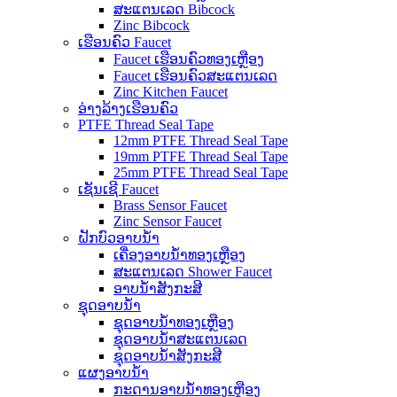
ສະແຕນເລດ Bibcock
Zinc Bibcock
ເຮືອນຄົວ Faucet
Faucet ເຮືອນຄົວທອງເຫຼືອງ
Faucet ເຮືອນຄົວສະແຕນເລດ
Zinc Kitchen Faucet
ອ່າງລ້າງເຮືອນຄົວ
PTFE Thread Seal Tape
12mm PTFE Thread Seal Tape
19mm PTFE Thread Seal Tape
25mm PTFE Thread Seal Tape
ເຊັນເຊີ Faucet
Brass Sensor Faucet
Zinc Sensor Faucet
ຝັກບົວອາບນໍ້າ
ເຄື່ອງອາບນໍ້າທອງເຫຼືອງ
ສະແຕນເລດ Shower Faucet
ອາບນ້ໍາສັງກະສີ
ຊຸດອາບນໍ້າ
ຊຸດອາບນ້ໍາທອງເຫຼືອງ
ຊຸດອາບນ້ໍາສະແຕນເລດ
ຊຸດອາບນ້ໍາສັງກະສີ
ແຜງອາບນ້ໍາ
ກະດານອາບນ້ໍາທອງເຫຼືອງ