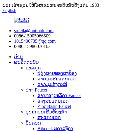
ພວກ​ເຮົາ​ຊ່ວຍ​ໃຫ້​ໂລກ​ຂະ​ຫຍາຍ​ຕົວ​ນັບ​ຕັ້ງ​ແຕ່​ປີ 1983​
English
sofeila@outlook.com
0086-15905066509
1015406735@qq.com
0086-15980076163
ບ້ານ
ຜະລິດຕະພັນ
ວາວມຸມ
ປ່ຽງສາຍທອງເຫລືອງ
ວາວມຸມສະແຕນເລດ
ວາວມຸມສັງກະສີ
ອ່າງ Faucet
ອ່າງທອງເຫລືອງ Faucet
ອ່າງສະແຕນເລດ
Zinc Basin Faucet
ອຸປະກອນເສີມຫ້ອງນ້ໍາ
ສະແຕນເລດ
ບິບຄອກ
Bibcock ທອງເຫຼືອງ