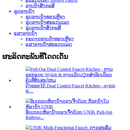
ສະແຕນເລດ Shower Faucet
ອາບນ້ໍາສັງກະສີ
ຊຸດອາບນໍ້າ
ຊຸດອາບນ້ໍາທອງເຫຼືອງ
ຊຸດອາບນ້ໍາສະແຕນເລດ
ຊຸດອາບນ້ໍາສັງກະສີ
ແຜງອາບນ້ໍາ
ກະດານອາບນ້ໍາທອງເຫຼືອງ
ແຜງອາບນ້ໍາສະແຕນເລດ
ຜະລິດຕະພັນທີ່ໂດດເດັ່ນ
ດຶງອອກໄດ້ Dual Control Faucet Kitchen - stylish
& ...
ອັບເກຣດຫ້ອງນ້ຳຂອງເຈົ້າດ້ວຍ UNIK Pull-Out
Bathroo...