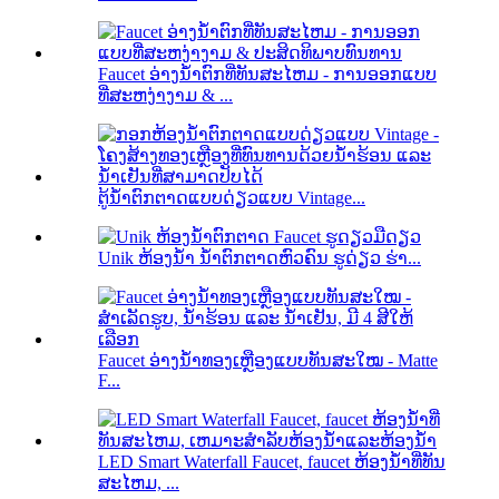
Faucet ອ່າງນ້ໍາຕົກທີ່ທັນສະໄຫມ - ການອອກແບບ
ທີ່ສະຫງ່າງາມ & ...
ຕູ້ນ້ຳຕົກຕາດແບບດ່ຽວແບບ Vintage...
Unik ຫ້ອງນໍ້າ ນໍ້າຕົກຕາດຫົວຄົນ ຮູດ່ຽວ ຮ່າ...
Faucet ອ່າງນ້ຳທອງເຫຼືອງແບບທັນສະໃໝ - Matte
F...
LED Smart Waterfall Faucet, faucet ຫ້ອງນ້ໍາທີ່ທັນ
ສະໄຫມ, ...