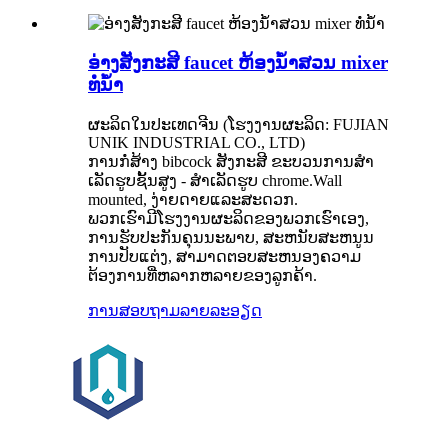
ອ່າງສັງກະສີ faucet ຫ້ອງນ້ໍາສວນ mixer
ທໍ່ນ້ໍາ
ຜະລິດໃນປະເທດຈີນ (ໂຮງງານຜະລິດ: FUJIAN
UNIK INDUSTRIAL CO., LTD)
ການກໍ່ສ້າງ bibcock ສັງກະສີ ຂະບວນການສໍາ
ເລັດຮູບຊັ້ນສູງ - ສໍາເລັດຮູບ chrome.Wall
mounted, ງ່າຍດາຍແລະສະດວກ.
ພວກເຮົາມີໂຮງງານຜະລິດຂອງພວກເຮົາເອງ,
ການຮັບປະກັນຄຸນນະພາບ, ສະຫນັບສະຫນູນ
ການປັບແຕ່ງ, ສາມາດຕອບສະຫນອງຄວາມ
ຕ້ອງການທີ່ຫລາກຫລາຍຂອງລູກຄ້າ.
ການສອບຖາມ
ລາຍລະອຽດ