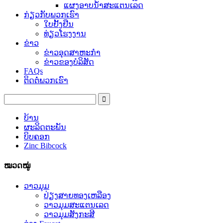
ແຜງອາບນ້ໍາສະແຕນເລດ
ກ່ຽວກັບພວກເຮົາ
ໃບຢັ້ງຢືນ
ທ່ຽວໂຮງງານ
ຂ່າວ
ຂ່າວອຸດສາຫະກໍາ
ຂ່າວຂອງບໍລິສັດ
FAQs
ຕິດຕໍ່ພວກເຮົາ
ບ້ານ
ຜະລິດຕະພັນ
ບິບຄອກ
Zinc Bibcock
ໝວດໝູ່
ວາວມຸມ
ປ່ຽງສາຍທອງເຫລືອງ
ວາວມຸມສະແຕນເລດ
ວາວມຸມສັງກະສີ