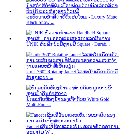
ລະ​ບົບ​ອາບ​ນ​້​ໍາ​ສີ​ດໍາ​ທີ່​ທັນ​ສະ​ໄຫມ - Luxury Matte
Black Show ...
UNIK ຫົວຝັກບົວມືຫຼາຍສີ Square - Durab...
Unik 360° Rotating faucet ໂລຫະໃນເຮືອນຄົວ: ທີ່
ສົມບູນແບບ ...
ຍົກລະດັບຫ້ອງນ້ຳຂອງເຈົ້າດ້ວຍ White Gold
Multi-Func...
Faucet ເຊັນເຊີຮ້ອນແລະເຢັນ: ອະນາຄົດຂອງການ
ອະນາໄມ W...