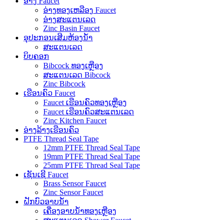
ອ່າງ Faucet
ອ່າງທອງເຫລືອງ Faucet
ອ່າງສະແຕນເລດ
Zinc Basin Faucet
ອຸປະກອນເສີມຫ້ອງນ້ໍາ
ສະແຕນເລດ
ບິບຄອກ
Bibcock ທອງເຫຼືອງ
ສະແຕນເລດ Bibcock
Zinc Bibcock
ເຮືອນຄົວ Faucet
Faucet ເຮືອນຄົວທອງເຫຼືອງ
Faucet ເຮືອນຄົວສະແຕນເລດ
Zinc Kitchen Faucet
ອ່າງລ້າງເຮືອນຄົວ
PTFE Thread Seal Tape
12mm PTFE Thread Seal Tape
19mm PTFE Thread Seal Tape
25mm PTFE Thread Seal Tape
ເຊັນເຊີ Faucet
Brass Sensor Faucet
Zinc Sensor Faucet
ຝັກບົວອາບນໍ້າ
ເຄື່ອງອາບນໍ້າທອງເຫຼືອງ