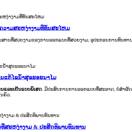
ອງຄວາມສະຫງ່າງາມທີ່ທັນສະໄຫມ
ປະ​ສານ​ທີ່​ສວຍ​ງາມ​ຂອງ​ການ​ອອກ​ແບບ​ທີ່​ສວຍ​ງາມ, ອຸ​ປະ​ກອນ​ການ​ທົນ​ທາ
ານແກ້ໄຂນ້ໍາສຸຂະອະນາໄມ
ຮ້ອນແລະເຢັນແບບພິເສດ
. ມີປະສົບການການອອກແບບທີ່ສະອາດ, ບໍ່ສໍາຜັດ
ອນຄົວ.
ບບທີ່ສະຫງ່າງາມ & ປະສິດທິພາບທົນທານ