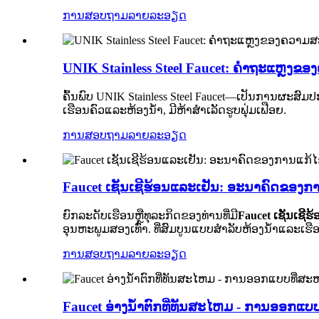
ການສອບຖາມ
ລາຍລະອຽດ
UNIK Stainless Steel Faucet: ຄໍາຖະແຫຼງຂ
ຄົ້ນ​ພົບ UNIK Stainless Steel Faucet—ເປັນ​ການ​ຜະ​ສົມ​
ເຮືອນຄົວແລະຫ້ອງນ້ໍາ, ມີຫ້າສໍາເລັດຮູບຟຸ່ມເຟືອຍ.
ການສອບຖາມ
ລາຍລະອຽດ
Faucet ເຊັນເຊີຮ້ອນແລະເຢັນ: ອະນາຄົດຂອງກ
ຍົກ​ລະ​ດັບ​ເຮືອນ​ຫຼື​ທຸ​ລະ​ກິດ​ຂອງ​ທ່ານ​ທີ່​ມີ​
Faucet ເຊັນເຊີ
ອຸນຫະພູມສອງເທົ່າ. ທີ່ສົມບູນແບບສໍາລັບຫ້ອງນ້ໍາແລະເຮື
ການສອບຖາມ
ລາຍລະອຽດ
Faucet ອ່າງນ້ໍາຕົກທີ່ທັນສະໄຫມ - ການອອກແ