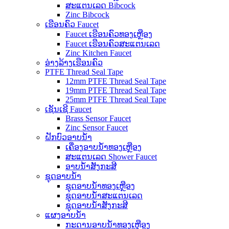
ສະແຕນເລດ Bibcock
Zinc Bibcock
ເຮືອນຄົວ Faucet
Faucet ເຮືອນຄົວທອງເຫຼືອງ
Faucet ເຮືອນຄົວສະແຕນເລດ
Zinc Kitchen Faucet
ອ່າງລ້າງເຮືອນຄົວ
PTFE Thread Seal Tape
12mm PTFE Thread Seal Tape
19mm PTFE Thread Seal Tape
25mm PTFE Thread Seal Tape
ເຊັນເຊີ Faucet
Brass Sensor Faucet
Zinc Sensor Faucet
ຝັກບົວອາບນໍ້າ
ເຄື່ອງອາບນໍ້າທອງເຫຼືອງ
ສະແຕນເລດ Shower Faucet
ອາບນ້ໍາສັງກະສີ
ຊຸດອາບນໍ້າ
ຊຸດອາບນ້ໍາທອງເຫຼືອງ
ຊຸດອາບນ້ໍາສະແຕນເລດ
ຊຸດອາບນ້ໍາສັງກະສີ
ແຜງອາບນ້ໍາ
ກະດານອາບນ້ໍາທອງເຫຼືອງ