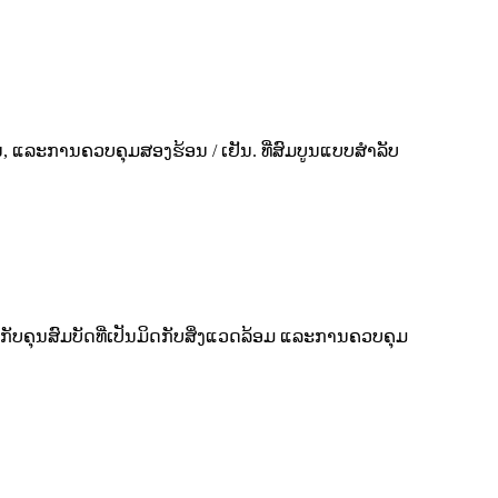
ນ, ແລະ​ການ​ຄວບ​ຄຸມ​ສອງ​ຮ້ອນ / ເຢັນ. ທີ່ສົມບູນແບບສໍາລັບ
ກັບຄຸນສົມບັດທີ່ເປັນມິດກັບສິ່ງແວດລ້ອມ ແລະການຄວບຄຸມ