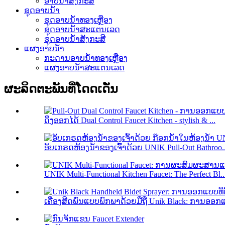
ອາບນ້ໍາສັງກະສີ
ຊຸດອາບນໍ້າ
ຊຸດອາບນ້ໍາທອງເຫຼືອງ
ຊຸດອາບນ້ໍາສະແຕນເລດ
ຊຸດອາບນ້ໍາສັງກະສີ
ແຜງອາບນ້ໍາ
ກະດານອາບນ້ໍາທອງເຫຼືອງ
ແຜງອາບນ້ໍາສະແຕນເລດ
ຜະລິດຕະພັນທີ່ໂດດເດັ່ນ
ດຶງອອກໄດ້ Dual Control Faucet Kitchen - stylish & ...
ອັບເກຣດຫ້ອງນ້ຳຂອງເຈົ້າດ້ວຍ UNIK Pull-Out Bathroo..
UNIK Multi-Functional Kitchen Faucet: The Perfect Bl..
ເຄື່ອງສີດພົ່ນແບບພົກພາດ້ວຍມືຖື Unik Black: ການອອກ