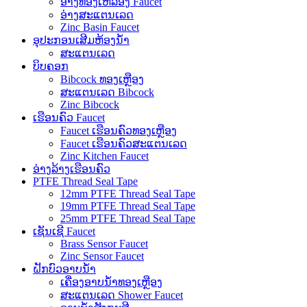
ອ່າງທອງເຫລືອງ Faucet
ອ່າງສະແຕນເລດ
Zinc Basin Faucet
ອຸປະກອນເສີມຫ້ອງນ້ໍາ
ສະແຕນເລດ
ບິບຄອກ
Bibcock ທອງເຫຼືອງ
ສະແຕນເລດ Bibcock
Zinc Bibcock
ເຮືອນຄົວ Faucet
Faucet ເຮືອນຄົວທອງເຫຼືອງ
Faucet ເຮືອນຄົວສະແຕນເລດ
Zinc Kitchen Faucet
ອ່າງລ້າງເຮືອນຄົວ
PTFE Thread Seal Tape
12mm PTFE Thread Seal Tape
19mm PTFE Thread Seal Tape
25mm PTFE Thread Seal Tape
ເຊັນເຊີ Faucet
Brass Sensor Faucet
Zinc Sensor Faucet
ຝັກບົວອາບນໍ້າ
ເຄື່ອງອາບນໍ້າທອງເຫຼືອງ
ສະແຕນເລດ Shower Faucet