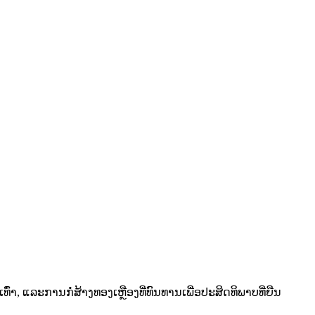
າ, ແລະການກໍ່ສ້າງທອງເຫຼືອງທີ່ທົນທານເພື່ອປະສິດທິພາບທີ່ຍືນ