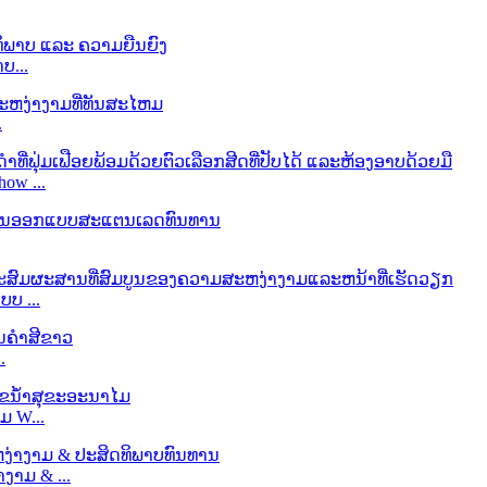
ບ...
.
Show ...
ບບ ...
.
ມ W...
າງາມ & ...