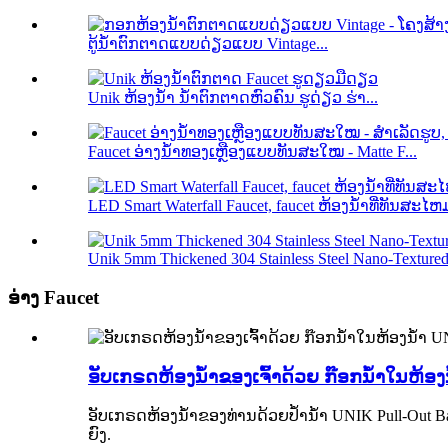
ຕູ້ນ້ຳຕົກຕາດແບບດ່ຽວແບບ Vintage...
Unik ຫ້ອງນໍ້າ ນໍ້າຕົກຕາດຫົວຄົນ ຮູດ່ຽວ ຮ່າ...
Faucet ອ່າງນ້ຳທອງເຫຼືອງແບບທັນສະໃໝ - Matte F...
LED Smart Waterfall Faucet, faucet ຫ້ອງນ້ໍາທີ່ທັນສະໄຫມ,
Unik 5mm Thickened 304 Stainless Steel Nano-Textured 
ອ່າງ Faucet
ອັບເກຣດຫ້ອງນ້ຳຂອງເຈົ້າດ້ວຍ ກ໊ອກນ້ຳໃນຫ້ອ
ອັບເກຣດຫ້ອງນ້ຳຂອງທ່ານດ້ວຍປ້ຳນ້ຳ UNIK Pull-Out Bat
ຍົງ.