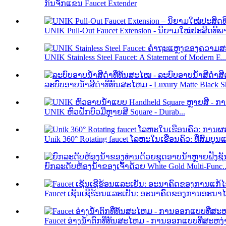
ກົນຈັກແຂນ Faucet Extender
UNIK Pull-Out Faucet Extension - ນິຍາມໃໝ່ປະສິດທິພາ
UNIK Stainless Steel Faucet: A Statement of Modern E..
ລະ​ບົບ​ອາບ​ນ​້​ໍາ​ສີ​ດໍາ​ທີ່​ທັນ​ສະ​ໄຫມ - Luxury Matte Black 
UNIK ຫົວຝັກບົວມືຫຼາຍສີ Square - Durab...
Unik 360° Rotating faucet ໂລຫະໃນເຮືອນຄົວ: ທີ່ສົມບູນແ
ຍົກລະດັບຫ້ອງນ້ຳຂອງເຈົ້າດ້ວຍ White Gold Multi-Func..
Faucet ເຊັນເຊີຮ້ອນແລະເຢັນ: ອະນາຄົດຂອງການອະນາໄ
Faucet ອ່າງນ້ໍາຕົກທີ່ທັນສະໄຫມ - ການອອກແບບທີ່ສະຫງ່