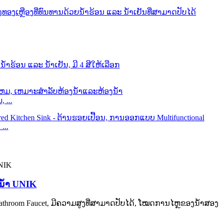
 ...
...
ງນ້ຳ UNIK
hroom Faucet, ມີຄວາມສູງທີ່ສາມາດປັບໄດ້, ໂໝດການໄຫຼຂອງນ້ຳສອງເທົ່