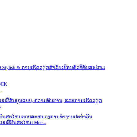
.
.
ແບບທີ່ທັນສະໄຫມ Mee...