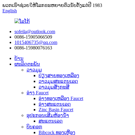
ພວກ​ເຮົາ​ຊ່ວຍ​ໃຫ້​ໂລກ​ຂະ​ຫຍາຍ​ຕົວ​ນັບ​ຕັ້ງ​ແຕ່​ປີ 1983​
English
sofeila@outlook.com
0086-15905066509
1015406735@qq.com
0086-15980076163
ບ້ານ
ຜະລິດຕະພັນ
ວາວມຸມ
ປ່ຽງສາຍທອງເຫລືອງ
ວາວມຸມສະແຕນເລດ
ວາວມຸມສັງກະສີ
ອ່າງ Faucet
ອ່າງທອງເຫລືອງ Faucet
ອ່າງສະແຕນເລດ
Zinc Basin Faucet
ອຸປະກອນເສີມຫ້ອງນ້ໍາ
ສະແຕນເລດ
ບິບຄອກ
Bibcock ທອງເຫຼືອງ