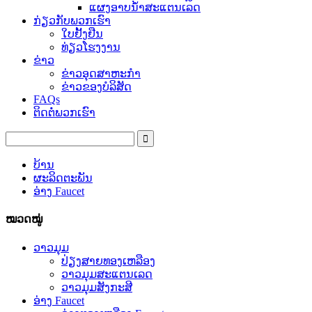
ແຜງອາບນ້ໍາສະແຕນເລດ
ກ່ຽວກັບພວກເຮົາ
ໃບຢັ້ງຢືນ
ທ່ຽວໂຮງງານ
ຂ່າວ
ຂ່າວອຸດສາຫະກໍາ
ຂ່າວຂອງບໍລິສັດ
FAQs
ຕິດຕໍ່ພວກເຮົາ
ບ້ານ
ຜະລິດຕະພັນ
ອ່າງ Faucet
ໝວດໝູ່
ວາວມຸມ
ປ່ຽງສາຍທອງເຫລືອງ
ວາວມຸມສະແຕນເລດ
ວາວມຸມສັງກະສີ
ອ່າງ Faucet