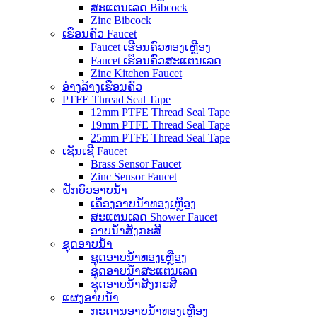
ສະແຕນເລດ Bibcock
Zinc Bibcock
ເຮືອນຄົວ Faucet
Faucet ເຮືອນຄົວທອງເຫຼືອງ
Faucet ເຮືອນຄົວສະແຕນເລດ
Zinc Kitchen Faucet
ອ່າງລ້າງເຮືອນຄົວ
PTFE Thread Seal Tape
12mm PTFE Thread Seal Tape
19mm PTFE Thread Seal Tape
25mm PTFE Thread Seal Tape
ເຊັນເຊີ Faucet
Brass Sensor Faucet
Zinc Sensor Faucet
ຝັກບົວອາບນໍ້າ
ເຄື່ອງອາບນໍ້າທອງເຫຼືອງ
ສະແຕນເລດ Shower Faucet
ອາບນ້ໍາສັງກະສີ
ຊຸດອາບນໍ້າ
ຊຸດອາບນ້ໍາທອງເຫຼືອງ
ຊຸດອາບນ້ໍາສະແຕນເລດ
ຊຸດອາບນ້ໍາສັງກະສີ
ແຜງອາບນ້ໍາ
ກະດານອາບນ້ໍາທອງເຫຼືອງ