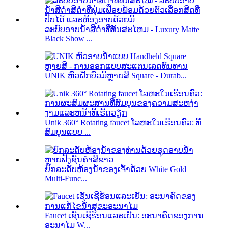
ລະ​ບົບ​ອາບ​ນ​້​ໍາ​ສີ​ດໍາ​ທີ່​ທັນ​ສະ​ໄຫມ - Luxury Matte
Black Show ...
UNIK ຫົວຝັກບົວມືຫຼາຍສີ Square - Durab...
Unik 360° Rotating faucet ໂລຫະໃນເຮືອນຄົວ: ທີ່
ສົມບູນແບບ ...
ຍົກລະດັບຫ້ອງນ້ຳຂອງເຈົ້າດ້ວຍ White Gold
Multi-Func...
Faucet ເຊັນເຊີຮ້ອນແລະເຢັນ: ອະນາຄົດຂອງການ
ອະນາໄມ W...