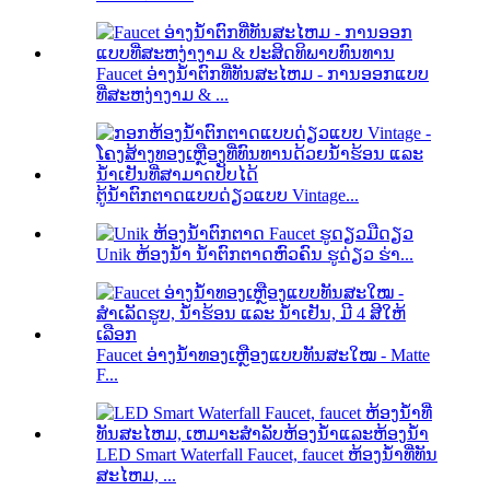
Faucet ອ່າງນ້ໍາຕົກທີ່ທັນສະໄຫມ - ການອອກແບບ
ທີ່ສະຫງ່າງາມ & ...
ຕູ້ນ້ຳຕົກຕາດແບບດ່ຽວແບບ Vintage...
Unik ຫ້ອງນໍ້າ ນໍ້າຕົກຕາດຫົວຄົນ ຮູດ່ຽວ ຮ່າ...
Faucet ອ່າງນ້ຳທອງເຫຼືອງແບບທັນສະໃໝ - Matte
F...
LED Smart Waterfall Faucet, faucet ຫ້ອງນ້ໍາທີ່ທັນ
ສະໄຫມ, ...