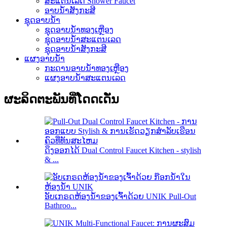
ສະແຕນເລດ Shower Faucet
ອາບນ້ໍາສັງກະສີ
ຊຸດອາບນໍ້າ
ຊຸດອາບນ້ໍາທອງເຫຼືອງ
ຊຸດອາບນ້ໍາສະແຕນເລດ
ຊຸດອາບນ້ໍາສັງກະສີ
ແຜງອາບນ້ໍາ
ກະດານອາບນ້ໍາທອງເຫຼືອງ
ແຜງອາບນ້ໍາສະແຕນເລດ
ຜະລິດຕະພັນທີ່ໂດດເດັ່ນ
ດຶງອອກໄດ້ Dual Control Faucet Kitchen - stylish
& ...
ອັບເກຣດຫ້ອງນ້ຳຂອງເຈົ້າດ້ວຍ UNIK Pull-Out
Bathroo...