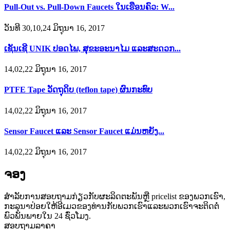
Pull-Out vs. Pull-Down Faucets ໃນເຮືອນຄົວ: W...
ວັນທີ 30,10,24 ມິຖຸນາ 16, 2017
ເຊັນເຊີ UNIK ປອດໄພ, ສຸຂະອະນາໄມ ແລະສະດວກ...
14,02,22 ມິຖຸນາ 16, 2017
PTFE Tape ວັດຖຸດິບ (teflon tape) ຜົນກະທົບ
14,02,22 ມິຖຸນາ 16, 2017
Sensor Faucet ແລະ Sensor Faucet ແມ່ນຫຍັງ...
14,02,22 ມິຖຸນາ 16, 2017
ຈອງ
ສໍາ​ລັບ​ການ​ສອບ​ຖາມ​ກ່ຽວ​ກັບ​ຜະ​ລິດ​ຕະ​ພັນ​ຫຼື pricelist ຂອງ​ພວກ​ເຮົາ​,
ກະ​ລຸ​ນາ​ປ່ອຍ​ໃຫ້​ອີ​ເມວ​ຂອງ​ທ່ານ​ກັບ​ພວກ​ເຮົາ​ແລະ​ພວກ​ເຮົາ​ຈະ​ຕິດ​ຕໍ່​
ພົວ​ພັນ​ພາຍ​ໃນ 24 ຊົ່ວ​ໂມງ​.
ສອບຖາມລາຄາ