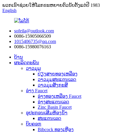
ພວກ​ເຮົາ​ຊ່ວຍ​ໃຫ້​ໂລກ​ຂະ​ຫຍາຍ​ຕົວ​ນັບ​ຕັ້ງ​ແຕ່​ປີ 1983​
English
sofeila@outlook.com
0086-15905066509
1015406735@qq.com
0086-15980076163
ບ້ານ
ຜະລິດຕະພັນ
ວາວມຸມ
ປ່ຽງສາຍທອງເຫລືອງ
ວາວມຸມສະແຕນເລດ
ວາວມຸມສັງກະສີ
ອ່າງ Faucet
ອ່າງທອງເຫລືອງ Faucet
ອ່າງສະແຕນເລດ
Zinc Basin Faucet
ອຸປະກອນເສີມຫ້ອງນ້ໍາ
ສະແຕນເລດ
ບິບຄອກ
Bibcock ທອງເຫຼືອງ