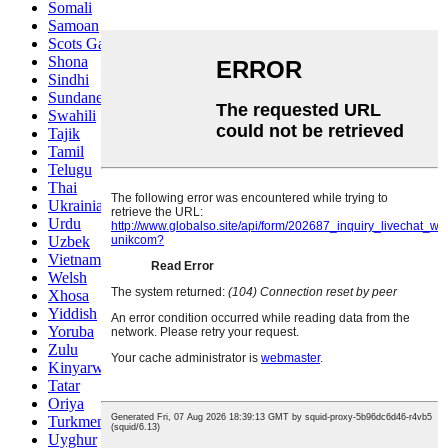
Somali
Samoan
Scots Gaelic
Shona
Sindhi
Sundanese
Swahili
Tajik
Tamil
Telugu
Thai
Ukrainian
Urdu
Uzbek
Vietnamese
Welsh
Xhosa
Yiddish
Yoruba
Zulu
Kinyarwanda
Tatar
Oriya
Turkmen
Uyghur