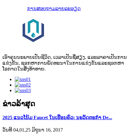
ການສອບຖາມ
ລາຍລະອຽດ
ເອົາຄຸນນະພາບເປັນຊີວິດ, ເວລາເປັນຊື່ສຽງ, ແລະລາຄາເປັນການ
ແຂ່ງຂັນ, ຊອກຫາການພັດທະນາໃນການແຂ່ງຂັນແລະຊອກຫາ
ໂອກາດໃນສິ່ງທ້າທາຍ.
ຂ່າວລ້າສຸດ
2025 ແນວໂນ້ມ Faucet ໃນເຮືອນຄົວ: ນະວັດຕະກໍາ De...
ວັນທີ 04,01,25 ມິຖຸນາ 16, 2017