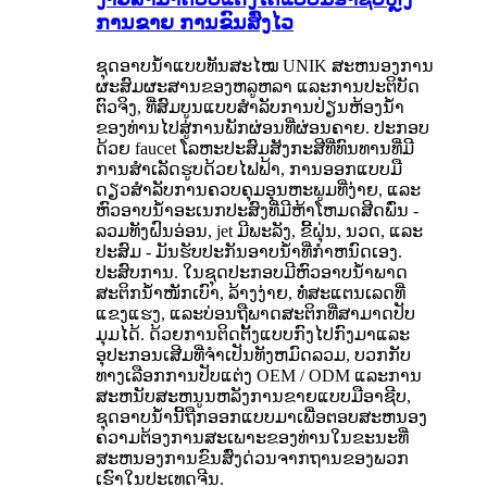
ການຂາຍ ການຂົນສົ່ງໄວ
ຊຸດອາບນໍ້າແບບທັນສະໄໝ UNIK ສະຫນອງການ
ຜະສົມຜະສານຂອງຫລູຫລາ ແລະການປະຕິບັດ
ຕົວຈິງ, ທີ່ສົມບູນແບບສໍາລັບການປ່ຽນຫ້ອງນ້ໍາ
ຂອງທ່ານໄປສູ່ການພັກຜ່ອນທີ່ຜ່ອນຄາຍ. ປະກອບ
ດ້ວຍ faucet ໂລຫະປະສົມສັງກະສີທີ່ທົນທານທີ່ມີ
ການສໍາເລັດຮູບດ້ວຍໄຟຟ້າ, ການອອກແບບມື
ດຽວສໍາລັບການຄວບຄຸມອຸນຫະພູມທີ່ງ່າຍ, ແລະ
ຫົວອາບນ້ໍາອະເນກປະສົງທີ່ມີຫ້າໂຫມດສີດພົ່ນ -
ລວມທັງຝົນອ່ອນ, jet ມີພະລັງ, ຂີ້ຝຸ່ນ, ນວດ, ແລະ
ປະສົມ - ມັນຮັບປະກັນອາບນ້ໍາທີ່ກໍາຫນົດເອງ.
ປະສົບການ. ໃນຊຸດປະກອບມີຫົວອາບນ້ຳພາດ
ສະຕິກນ້ຳໜັກເບົາ, ລ້າງງ່າຍ, ທໍ່ສະແຕນເລດທີ່
ແຂງແຮງ, ແລະບ່ອນຖືພາດສະຕິກທີ່ສາມາດປັບ
ມຸມໄດ້. ດ້ວຍການຕິດຕັ້ງແບບກົງໄປກົງມາແລະ
ອຸປະກອນເສີມທີ່ຈໍາເປັນທັງຫມົດລວມ, ບວກກັບ
ທາງເລືອກການປັບແຕ່ງ OEM / ODM ແລະການ
ສະຫນັບສະຫນູນຫລັງການຂາຍແບບມືອາຊີບ,
ຊຸດອາບນ້ໍານີ້ຖືກອອກແບບມາເພື່ອຕອບສະຫນອງ
ຄວາມຕ້ອງການສະເພາະຂອງທ່ານໃນຂະນະທີ່
ສະຫນອງການຂົນສົ່ງດ່ວນຈາກຖານຂອງພວກ
ເຮົາໃນປະເທດຈີນ.