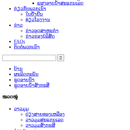
ແຜງອາບນ້ໍາສະແຕນເລດ
ກ່ຽວກັບພວກເຮົາ
ໃບຢັ້ງຢືນ
ທ່ຽວໂຮງງານ
ຂ່າວ
ຂ່າວອຸດສາຫະກໍາ
ຂ່າວຂອງບໍລິສັດ
FAQs
ຕິດຕໍ່ພວກເຮົາ
ບ້ານ
ຜະລິດຕະພັນ
ຊຸດອາບນໍ້າ
ຊຸດອາບນ້ໍາສັງກະສີ
ໝວດໝູ່
ວາວມຸມ
ປ່ຽງສາຍທອງເຫລືອງ
ວາວມຸມສະແຕນເລດ
ວາວມຸມສັງກະສີ