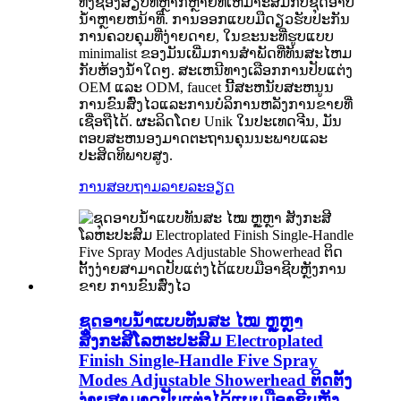
ທັງຊ່ອງສຽບທີ່ຫຼາກຫຼາຍທີ່ເຫມາະສົມກັບຊຸດອາບ
ນ້ໍາຫຼາຍຫນ້າທີ່. ການອອກແບບມືດຽວຮັບປະກັນ
ການຄວບຄຸມທີ່ງ່າຍດາຍ, ໃນຂະນະທີ່ຮູບແບບ
minimalist ຂອງມັນເພີ່ມການສໍາພັດທີ່ທັນສະໄຫມ
ກັບຫ້ອງນ້ໍາໃດໆ. ສະເຫນີທາງເລືອກການປັບແຕ່ງ
OEM ແລະ ODM, faucet ນີ້ສະຫນັບສະຫນູນ
ການຂົນສົ່ງໄວແລະການບໍລິການຫລັງການຂາຍທີ່
ເຊື່ອຖືໄດ້. ຜະລິດໂດຍ Unik ໃນປະເທດຈີນ, ມັນ
ຕອບສະຫນອງມາດຕະຖານຄຸນນະພາບແລະ
ປະສິດທິພາບສູງ.
ການສອບຖາມ
ລາຍລະອຽດ
ຊຸດອາບນໍ້າແບບທັນສະ ໄໝ ຫຼູຫຼາ
ສັງກະສີໂລຫະປະສົມ Electroplated
Finish Single-Handle Five Spray
Modes Adjustable Showerhead ຕິດຕັ້ງ
ງ່າຍສາມາດປັບແຕ່ງໄດ້ແບບມືອາຊີບຫຼັງ