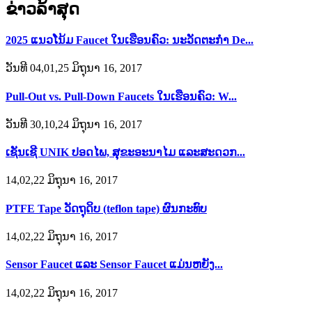
ຂ່າວລ້າສຸດ
2025 ແນວໂນ້ມ Faucet ໃນເຮືອນຄົວ: ນະວັດຕະກໍາ De...
ວັນທີ 04,01,25 ມິຖຸນາ 16, 2017
Pull-Out vs. Pull-Down Faucets ໃນເຮືອນຄົວ: W...
ວັນທີ 30,10,24 ມິຖຸນາ 16, 2017
ເຊັນເຊີ UNIK ປອດໄພ, ສຸຂະອະນາໄມ ແລະສະດວກ...
14,02,22 ມິຖຸນາ 16, 2017
PTFE Tape ວັດຖຸດິບ (teflon tape) ຜົນກະທົບ
14,02,22 ມິຖຸນາ 16, 2017
Sensor Faucet ແລະ Sensor Faucet ແມ່ນຫຍັງ...
14,02,22 ມິຖຸນາ 16, 2017