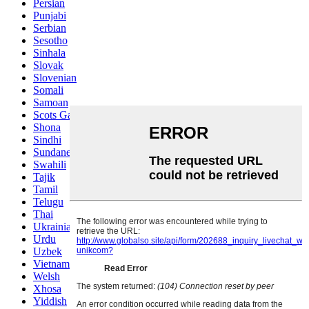
Persian
Punjabi
Serbian
Sesotho
Sinhala
Slovak
Slovenian
Somali
Samoan
Scots Gaelic
Shona
Sindhi
Sundanese
Swahili
Tajik
Tamil
Telugu
Thai
Ukrainian
Urdu
Uzbek
Vietnamese
Welsh
Xhosa
Yiddish