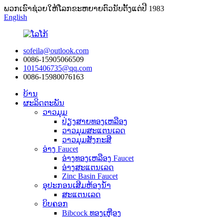
ພວກ​ເຮົາ​ຊ່ວຍ​ໃຫ້​ໂລກ​ຂະ​ຫຍາຍ​ຕົວ​ນັບ​ຕັ້ງ​ແຕ່​ປີ 1983​
English
sofeila@outlook.com
0086-15905066509
1015406735@qq.com
0086-15980076163
ບ້ານ
ຜະລິດຕະພັນ
ວາວມຸມ
ປ່ຽງສາຍທອງເຫລືອງ
ວາວມຸມສະແຕນເລດ
ວາວມຸມສັງກະສີ
ອ່າງ Faucet
ອ່າງທອງເຫລືອງ Faucet
ອ່າງສະແຕນເລດ
Zinc Basin Faucet
ອຸປະກອນເສີມຫ້ອງນ້ໍາ
ສະແຕນເລດ
ບິບຄອກ
Bibcock ທອງເຫຼືອງ