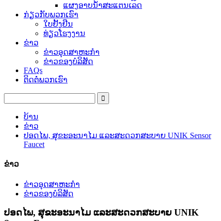
ແຜງອາບນ້ໍາສະແຕນເລດ
ກ່ຽວກັບພວກເຮົາ
ໃບຢັ້ງຢືນ
ທ່ຽວໂຮງງານ
ຂ່າວ
ຂ່າວອຸດສາຫະກໍາ
ຂ່າວຂອງບໍລິສັດ
FAQs
ຕິດຕໍ່ພວກເຮົາ
ບ້ານ
ຂ່າວ
ປອດໄພ, ສຸຂະອະນາໄມ ແລະສະດວກສະບາຍ UNIK Sensor
Faucet
ຂ່າວ
ຂ່າວອຸດສາຫະກໍາ
ຂ່າວຂອງບໍລິສັດ
ປອດໄພ, ສຸຂະອະນາໄມ ແລະສະດວກສະບາຍ UNIK