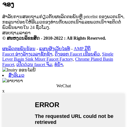
ຈອງ
ສໍາ​ລັບ​ການ​ສອບ​ຖາມ​ກ່ຽວ​ກັບ​ຜະ​ລິດ​ຕະ​ພັນ​ຫຼື pricelist ຂອງ​ພວກ​ເຮົາ​,
ກະ​ລຸ​ນາ​ປ່ອຍ​ໃຫ້​ອີ​ເມວ​ຂອງ​ທ່ານ​ກັບ​ພວກ​ເຮົາ​ແລະ​ພວກ​ເຮົາ​ຈະ​ຕິດ​ຕໍ່​
ພົວ​ພັນ​ພາຍ​ໃນ 24 ຊົ່ວ​ໂມງ​.
ສອບຖາມລາຄາ
© ສະຫງວນລິຂະສິດ - 2010-2022 : All Rights Reserved.
ຜະລິດຕະພັນຮ້ອນ
-
ແຜນຜັງເວັບໄຊທ໌
-
AMP ມືຖື
Faucet ອ່າງລ້າງເວລາຊັກຊ້າ
,
ດຶງອອກ Faucet ເຮືອນຄົວ
,
Single
Lever Basin Sink Mixer Faucet Factory
,
Chrome Plated Basin
Faucet
,
ເປີດດ່ວນ faucet ຈົມ
,
ທໍ່ນ້ຳ
,
ສົ່ງອີເມວ
WeChat
x