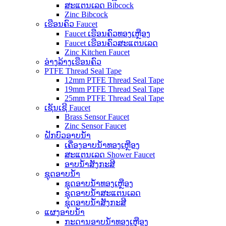
ສະແຕນເລດ Bibcock
Zinc Bibcock
ເຮືອນຄົວ Faucet
Faucet ເຮືອນຄົວທອງເຫຼືອງ
Faucet ເຮືອນຄົວສະແຕນເລດ
Zinc Kitchen Faucet
ອ່າງລ້າງເຮືອນຄົວ
PTFE Thread Seal Tape
12mm PTFE Thread Seal Tape
19mm PTFE Thread Seal Tape
25mm PTFE Thread Seal Tape
ເຊັນເຊີ Faucet
Brass Sensor Faucet
Zinc Sensor Faucet
ຝັກບົວອາບນໍ້າ
ເຄື່ອງອາບນໍ້າທອງເຫຼືອງ
ສະແຕນເລດ Shower Faucet
ອາບນ້ໍາສັງກະສີ
ຊຸດອາບນໍ້າ
ຊຸດອາບນ້ໍາທອງເຫຼືອງ
ຊຸດອາບນ້ໍາສະແຕນເລດ
ຊຸດອາບນ້ໍາສັງກະສີ
ແຜງອາບນ້ໍາ
ກະດານອາບນ້ໍາທອງເຫຼືອງ