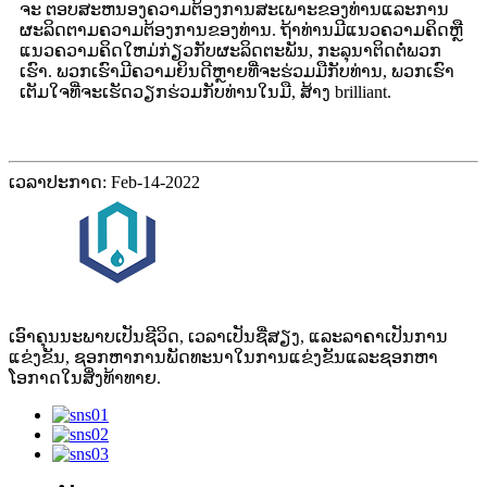
ຈະ ຕອບສະຫນອງຄວາມຕ້ອງການສະເພາະຂອງທ່ານແລະການ
ຜະລິດຕາມຄວາມຕ້ອງການຂອງທ່ານ. ຖ້າທ່ານມີແນວຄວາມຄິດຫຼື
ແນວຄວາມຄິດໃຫມ່ກ່ຽວກັບຜະລິດຕະພັນ, ກະລຸນາຕິດຕໍ່ພວກ
ເຮົາ. ພວກເຮົາມີຄວາມຍິນດີຫຼາຍທີ່ຈະຮ່ວມມືກັບທ່ານ, ພວກເຮົາ
ເຕັມໃຈທີ່ຈະເຮັດວຽກຮ່ວມກັບທ່ານໃນມື, ສ້າງ brilliant.
ເວລາປະກາດ: Feb-14-2022
ເອົາຄຸນນະພາບເປັນຊີວິດ, ເວລາເປັນຊື່ສຽງ, ແລະລາຄາເປັນການ
ແຂ່ງຂັນ, ຊອກຫາການພັດທະນາໃນການແຂ່ງຂັນແລະຊອກຫາ
ໂອກາດໃນສິ່ງທ້າທາຍ.