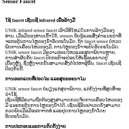
Sensor Faucet
ໃຊ້ faucet ເຊັນເຊີ infrared ເພື່ອລ້າງມື
UNIK infrared sensor faucet ເອົາວິທີໃຫມ່ໃນການລ້າງມືຂອງ
ທ່ານ. ເມື່ອມືຂອງທ່ານເຂົ້າໃກ້, sensors ຮັບຮູ້ແລະສົ່ງຄໍາແນະນໍາທີ່
ຈະກະຕຸ້ນການໄຫຼຂອງນ້ໍາອັດຕະໂນມັດ. ຖ້າ faucet sensor ບໍ່ກວດ
ພົບການເຄື່ອນໄຫວຂອງມື, ການໄຫຼຂອງນ້ໍາຈະປິດອັດຕະໂນມັດ.
UNIK sensor faucet ມີຄວາມອ່ອນໄຫວແລະສຸຂາພິບານຫຼາຍ.
ການສໍາຜັດກັບ faucet ປົກກະຕິຈະປ່ອຍໃຫ້ເຊື້ອພະຍາດຢູ່
ເບື້ອງຫຼັງ, ຊຶ່ງຫຼັງຈາກນັ້ນສາມາດສົ່ງຕໍ່ໄປຫາຜູ້ອື່ນ. faucet ເຊັນເຊີ
ປ້ອງກັນນີ້.
ການອອກແບບທີ່ປອດໄພ ແລະສຸຂະອະນາໄມ
UNIK sensor faucet ບໍ່ພຽງແຕ່ສຸຂາພິບານ, ແຕ່ຍັງງ່າຍທີ່ສຸດທີ່ຈະ
ນໍາໃຊ້.
ເຊັນເຊີທີ່ມີຄວາມຖືກຕ້ອງສູງສາມາດກວດຈັບການເຄື່ອນໄຫວຂອງ
ມື ແລະກະຕຸ້ນການໄຫຼຂອງນໍ້າໄດ້. ເຊັນເຊີອິນຟາເຣດຍັງສາມາດ
ກວດພົບເມື່ອມືອອກຈາກທໍ່ ແລະຢຸດການໄຫຼຂອງນໍ້າໂດຍ
ອັດຕະໂນມັດ.
ການປະກອບແລະການຕິດຕັ້ງງ່າຍ