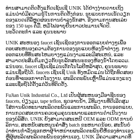
ທ່ານສາມາດຕິດຕັ້ງແກັດເຊັນເຊີ UNIK ໄດ້ຢ່າງງ່າຍດາຍເຖິງ
ແມ່ນວ່າບໍ່ມີຄວາມຮູ້ໃນການຕິດຕັ້ງກ່ອນ. ຮູບແບບການເຮັດວຽກ
ຂອງແບດເຕີລີ່ຫຼຸດຜ່ອນການບໍາລຸງຮັກສາ. ອີງຕາມການສະເລ່ຍ
ຂອງ 150 taps ຕໍ່ມື້, ຫມໍ້ໄຟອາຍຸຍືນຍາວປະມານເຈັດປີ.
ນະວັດຕະກໍາ ແລະ ຄຸນນະພາບ
UNIK ສະຫນອງ faucet ເຊັນເຊີຂອງການອອກແບບຕ່າງໆເພື່ອ
ຕອບສະຫນອງຄວາມຕ້ອງການຂອງຮູບແບບຫ້ອງນ້ໍາຕ່າງໆ. ການ
ອອກແບບທີ່ທັນສະໄຫມບາງໆແມ່ນງາມແລະມີສະເຫນ່, ແລະ
ສາມາດປະສົມກົມກຽວກັບຮູບລັກສະນະຂອງຫ້ອງນ້ໍາໂດຍລວມ.
ແນ່ນອນ, faucet ເຊັນເຊີແມ່ນເຕັກໂນໂລຢີຫລ້າສຸດ, ຄຸນນະພາບ
ແມ່ນເຊື່ອຖືໄດ້. faucets ເຊັນເຊີ Unik ທັງຫມົດແມ່ນໄດ້ຖືກທົດສອບ
ກ່ອນທີ່ຈະອອກຈາກໂຮງງານ. ຜະລິດຕະພັນເຫຼົ່ານີ້ແມ່ນແຂງແຮງ
ແລະເຊື່ອຖືໄດ້ຕັ້ງແຕ່ວັນທີຕິດຕັ້ງ.
FuJian Unik Industrial Co., Ltd ເປັນຜູ້ສະຫນອງມືອາຊີບຂອງ
faucets, ປ່ຽງມຸມ, tape teflon, ຊຸດອາບນ້ໍາ, ມີທີມງານທີ່ດີເລີດສຸມ
ໃສ່ການພັດທະນາຜະລິດຕະພັນແລະການຜະລິດ, ການອອກແບບ,
ການກວດສອບການຄວບຄຸມຄຸນນະພາບແລະການດໍາເນີນງານ
ຂອງບໍລິສັດ. UNIK ຍັງສາມາດສະເຫນີ OEM ແລະ ODM ການ​ບໍ​
ລິ​ການ​, ສະ​ຫນັບ​ສະ​ຫນູນ​ຄໍາ​ສັ່ງ batch ຂະ​ຫນາດ​ນ້ອຍ​, ສະ​ນັ້ນ​ບໍ່​
ວ່າ​ທ່ານ​ກໍາ​ລັງ​ຊອກ​ຫາ​ຜູ້​ຈໍາ​ຫນ່າຍ​ຜະ​ລິດ​ຕະ​ພັນ​ຍີ່​ຫໍ້​ຂອງ​ທ່ານ​ເອງ​,
ຫຼື​ຜູ້​ຜະ​ລິດ​ຜະ​ລິດ​ຕະ​ພັນ​ຂອງ​ທ່ານ​ເອງ​, UNIK ມີ​ຄວາມ​ສາ​ມາດ​ທີ່​